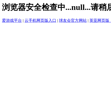
浏览器安全检查中...null...请稍
爱游戏平台
|
云手机网页版入口
|
球友会官方网站
|
英亚网页版